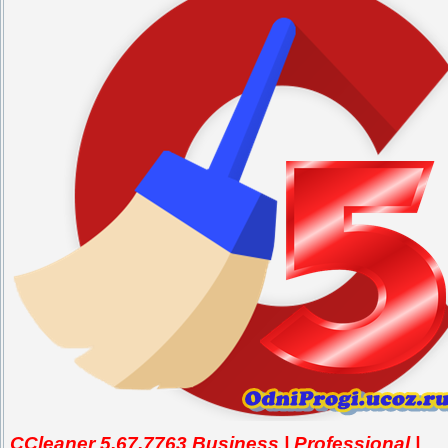
CCleaner 5.67.7763 Business | Professional |