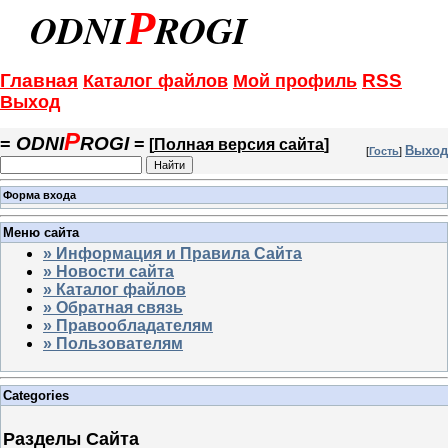
P
=
ODNI
ROGI
=
Главная
RSS
Каталог файлов
Мой профиль
Выход
P
ODNI
ROGI
=
=
[
Полная версия сайта
]
Выход
[
Гость
]
Форма входа
Меню сайта
» Информация и Правила Сайта
» Новости сайта
» Каталог файлов
» Обратная связь
» Правообладателям
» Пользователям
Categories
Разделы Сайта