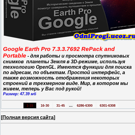
Google Earth Pro 7.3.3.7692 RePack and
Portable
- для работы и просмотра спутниковых
снимков планеты Земля в 3D-режиме, используя
технологию OpenGL. Имеются функции для поиска
по адресам, по объектам. Простой интерфейс, а
также возможность отображения некоторых
строений в трехмерном виде. Мир, в котором мы
живем, теперь у Вас под рукой!
Размер: 47.39 мб
...
1-15
16-30
31-45
6286-6300
6301-6308
[
Полная версия сайта
]